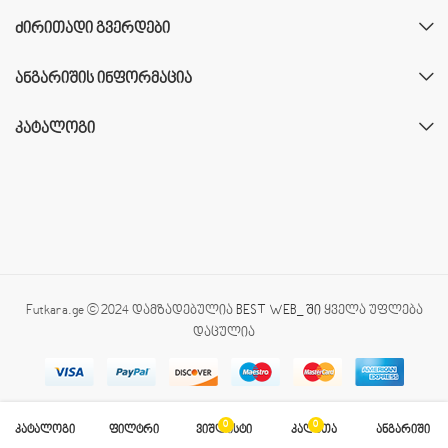
ᲫᲘᲠᲘᲗᲐᲓᲘ ᲒᲕᲔᲠᲓᲔᲑᲘ
ᲐᲜᲒᲐᲠᲘᲨᲘᲡ ᲘᲜᲤᲝᲠᲛᲐᲪᲘᲐ
ᲙᲐᲢᲐᲚᲝᲒᲘ
Futkara.ge © 2024 დამზადებულია
BEST WEB_ ში
ყველა უფლება
დაცულია
0
0
კატალოგი
ფილტრი
ვიშლისტი
კალათა
ანგარიში