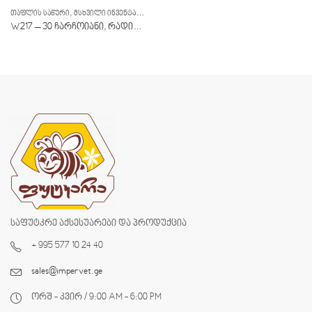
,
ᲗᲐᲤᲚᲘᲡ ᲡᲐᲬᲣᲠᲘ
ᲛᲡᲮᲕᲘᲚᲘ ᲘᲜᲕᲔᲜᲢᲐᲠᲘ
W217 – 30 ჩარჩოიანი, რადიალური, ელექტრო 12/230ვ
საფუტკრე აქსესუარები და პროდუქცია
+ 995 577 10 24 40
sales@impervet.ge
ორშ - კვირ / 9:00 AM - 6:00 PM