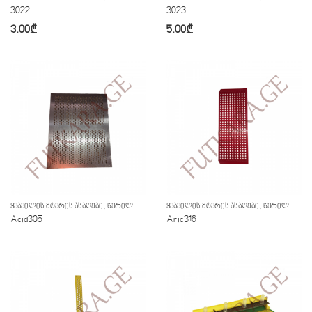
3022
3023
3.00
₾
5.00
₾
,
,
ᲧᲕᲐᲕᲘᲚᲘᲡ ᲛᲢᲕᲠᲘᲡ ᲐᲡᲐᲦᲔᲑᲘ
ᲬᲕᲠᲘᲚᲘ ᲘᲜᲕᲔᲜᲢᲐᲠᲘ
ᲧᲕᲐᲕᲘᲚᲘᲡ ᲛᲢᲕᲠᲘᲡ ᲐᲡᲐᲦᲔᲑᲘ
ᲬᲕᲠᲘᲚᲘ ᲘᲜᲕᲔᲜᲢᲐᲠᲘ
Acid305
Aric316