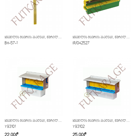
,
,
ᲧᲕᲐᲕᲘᲚᲘᲡ ᲛᲢᲕᲠᲘᲡ ᲐᲡᲐᲦᲔᲑᲘ
ᲬᲕᲠᲘᲚᲘ ᲘᲜᲕᲔᲜᲢᲐᲠᲘ
ᲧᲕᲐᲕᲘᲚᲘᲡ ᲛᲢᲕᲠᲘᲡ ᲐᲡᲐᲦᲔᲑᲘ
ᲬᲕᲠᲘᲚᲘ ᲘᲜᲕᲔᲜᲢᲐᲠᲘ
BH-57-1
IR/042527
,
,
ᲧᲕᲐᲕᲘᲚᲘᲡ ᲛᲢᲕᲠᲘᲡ ᲐᲡᲐᲦᲔᲑᲘ
ᲬᲕᲠᲘᲚᲘ ᲘᲜᲕᲔᲜᲢᲐᲠᲘ
ᲧᲕᲐᲕᲘᲚᲘᲡ ᲛᲢᲕᲠᲘᲡ ᲐᲡᲐᲦᲔᲑᲘ
ᲬᲕᲠᲘᲚᲘ ᲘᲜᲕᲔᲜᲢᲐᲠᲘ
Y93101
Y93102
22.00
₾
25.00
₾