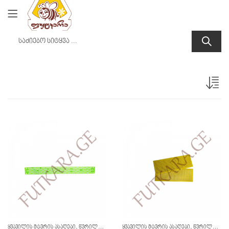
,
,
ᲧᲕᲐᲕᲘᲚᲘᲡ ᲛᲢᲕᲠᲘᲡ ᲐᲡᲐᲦᲔᲑᲘ
ᲬᲕᲠᲘᲚᲘ ᲘᲜᲕᲔᲜᲢᲐᲠᲘ
ᲧᲕᲐᲕᲘᲚᲘᲡ ᲛᲢᲕᲠᲘᲡ ᲐᲡᲐᲦᲔᲑᲘ
ᲬᲕᲠᲘᲚᲘ ᲘᲜᲕᲔᲜᲢᲐᲠᲘ