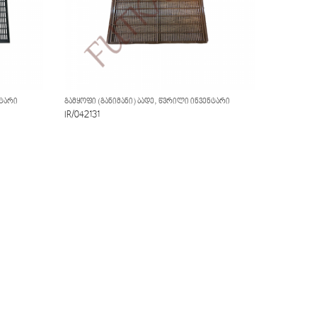
,
ᲢᲐᲠᲘ
ᲒᲐᲛᲧᲝᲤᲘ (ᲒᲐᲜᲘᲛᲐᲜᲘ) ᲑᲐᲓᲔ
ᲬᲕᲠᲘᲚᲘ ᲘᲜᲕᲔᲜᲢᲐᲠᲘ
IR/042131