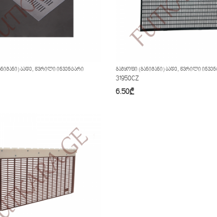
,
,
ᲜᲘᲛᲐᲜᲘ) ᲑᲐᲓᲔ
ᲬᲕᲠᲘᲚᲘ ᲘᲜᲕᲔᲜᲢᲐᲠᲘ
ᲒᲐᲛᲧᲝᲤᲘ (ᲒᲐᲜᲘᲛᲐᲜᲘ) ᲑᲐᲓᲔ
ᲬᲕᲠᲘᲚᲘ ᲘᲜᲕᲔᲜ
31950CZ
6.50
₾