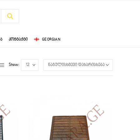
ᲔᲑ
ᲙᲝᲜᲢᲐᲥᲢᲘ
GEORGIAN
Show: