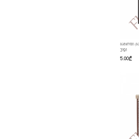
ᲒᲐᲛᲧᲝᲤᲘ (ᲒᲐ
3191
5.00
₾