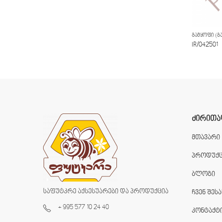
ᲒᲐᲛᲧᲝᲤᲘ (ᲒᲐ
IR/042501
ᲫᲘᲠᲘᲗᲐ
მთავარი
პროდუქც
ბლოგი
საფუტკრე აქსესუარები და პროდუქცია
ჩვენ შესა
+ 995 577 10 24 40
კონტაქტ