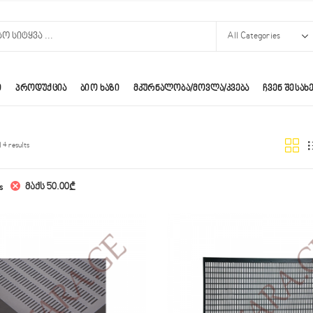
Ი
ᲞᲠᲝᲓᲣᲥᲪᲘᲐ
ᲑᲘᲝ ᲮᲐᲖᲘ
ᲛᲙᲣᲠᲜᲐᲚᲝᲑᲐ/ᲛᲝᲕᲚᲐ/ᲙᲕᲔᲑᲐ
ᲩᲕᲔᲜ ᲨᲔᲡᲐᲮ
 4 results
მაქს
50.00
₾
s