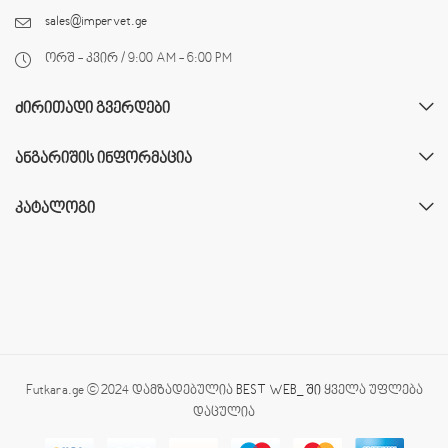
sales@impervet.ge
ორშ - კვირ / 9:00 AM - 6:00 PM
ᲫᲘᲠᲘᲗᲐᲓᲘ ᲒᲕᲔᲠᲓᲔᲑᲘ
ᲐᲜᲒᲐᲠᲘᲨᲘᲡ ᲘᲜᲤᲝᲠᲛᲐᲪᲘᲐ
ᲙᲐᲢᲐᲚᲝᲒᲘ
Futkara.ge © 2024 დამზადებულია
BEST WEB_ ში
ყველა უფლება
დაცულია