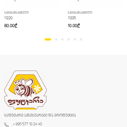
ᲡᲞᲔᲪᲢᲐᲜᲡᲐᲪᲛᲔᲚᲘ
ᲡᲞᲔᲪᲢᲐᲜᲡᲐᲪᲛᲔᲚᲘ
11220
11205
80.00
₾
10.00
₾
საფუტკრე აქსესუარები და პროდუქცია
+ 995 577 10 24 40