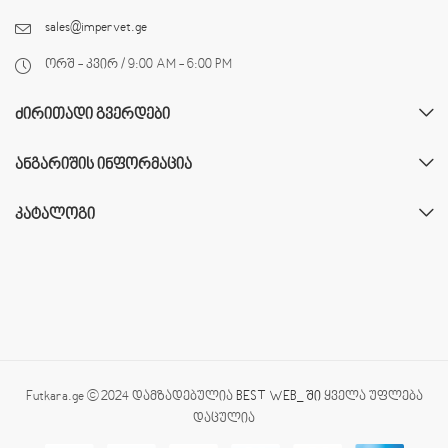
sales@impervet.ge
ორშ - კვირ / 9:00 AM - 6:00 PM
ᲫᲘᲠᲘᲗᲐᲓᲘ ᲒᲕᲔᲠᲓᲔᲑᲘ
ᲐᲜᲒᲐᲠᲘᲨᲘᲡ ᲘᲜᲤᲝᲠᲛᲐᲪᲘᲐ
ᲙᲐᲢᲐᲚᲝᲒᲘ
Futkara.ge © 2024 დამზადებულია
BEST WEB_ ში
ყველა უფლება
დაცულია