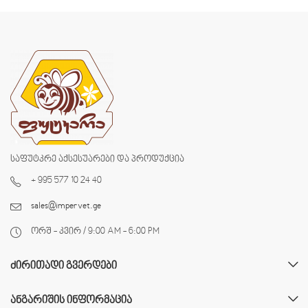
საფუტკრე აქსესუარები და პროდუქცია
+ 995 577 10 24 40
sales@impervet.ge
ორშ - კვირ / 9:00 AM - 6:00 PM
ᲫᲘᲠᲘᲗᲐᲓᲘ ᲒᲕᲔᲠᲓᲔᲑᲘ
ᲐᲜᲒᲐᲠᲘᲨᲘᲡ ᲘᲜᲤᲝᲠᲛᲐᲪᲘᲐ