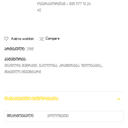
ოპერატორთან + 995 577 10 24
40
Add to wishlist
Compare
არტიკული:
3166
კატეგორია:
თაფლის შემრევი, გალღობა, კრემირება, ფილტაცია
,
მსხვილი ინვენტარი
ᲓᲐᲛᲐᲢᲔᲑᲘᲗᲘ ᲘᲜᲤᲝᲠᲛᲐᲪᲘᲐ
მწარმოებელი
პოლონეთი