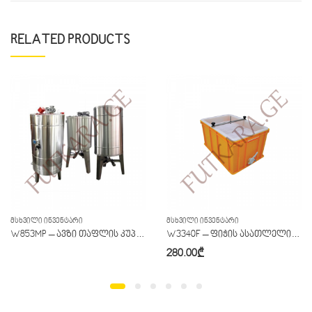
RELATED PRODUCTS
ᲛᲡᲮᲕᲘᲚᲘ ᲘᲜᲕᲔᲜᲢᲐᲠᲘ
ᲛᲡᲮᲕᲘᲚᲘ ᲘᲜᲕᲔᲜᲢᲐᲠᲘ
W853MP – ავზი თაფლის კუპაჟრების შემრევით და გამათბობლით
W3340F – ფიჭის ასათლელი პლასტიკის ავზით
280.00
₾