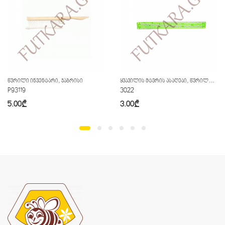
,
,
ᲬᲕᲠᲘᲚᲘ ᲘᲜᲕᲔᲜᲢᲐᲠᲘ
ᲯᲐᲒᲠᲘᲡᲘ
ᲧᲕᲐᲕᲘᲚᲘᲡ ᲛᲢᲕᲠᲘᲡ ᲐᲡᲐᲦᲔᲑᲘ
ᲬᲕᲠᲘᲚᲘ ᲘᲜᲕᲔᲜᲢᲐᲠᲘ
P93119
3022
5.00
₾
3.00
₾