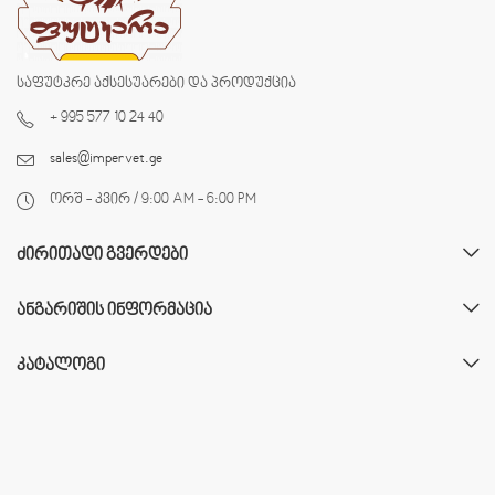
საფუტკრე აქსესუარები და პროდუქცია
+ 995 577 10 24 40
sales@impervet.ge
ორშ - კვირ / 9:00 AM - 6:00 PM
ᲫᲘᲠᲘᲗᲐᲓᲘ ᲒᲕᲔᲠᲓᲔᲑᲘ
ᲐᲜᲒᲐᲠᲘᲨᲘᲡ ᲘᲜᲤᲝᲠᲛᲐᲪᲘᲐ
ᲙᲐᲢᲐᲚᲝᲒᲘ