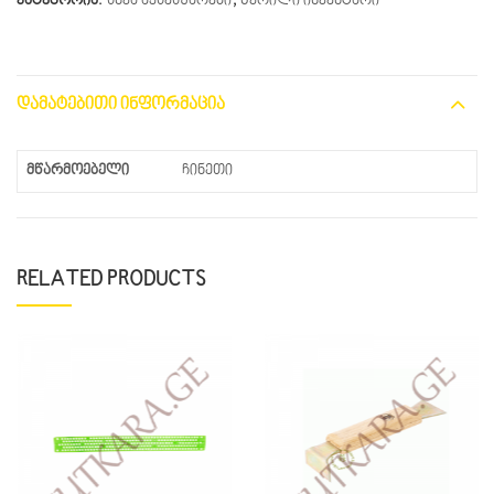
კატეგორია:
სხვა აქსესუარები
,
წვრილი ინვენტარი
ᲓᲐᲛᲐᲢᲔᲑᲘᲗᲘ ᲘᲜᲤᲝᲠᲛᲐᲪᲘᲐ
მწარმოებელი
ჩინეთი
RELATED PRODUCTS