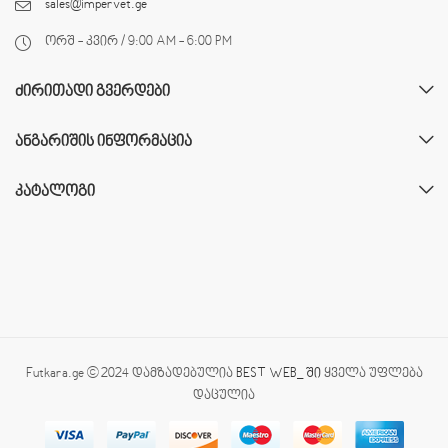
sales@impervet.ge
ორშ - კვირ / 9:00 AM - 6:00 PM
ᲫᲘᲠᲘᲗᲐᲓᲘ ᲒᲕᲔᲠᲓᲔᲑᲘ
ᲐᲜᲒᲐᲠᲘᲨᲘᲡ ᲘᲜᲤᲝᲠᲛᲐᲪᲘᲐ
ᲙᲐᲢᲐᲚᲝᲒᲘ
Futkara.ge © 2024 დამზადებულია
BEST WEB_ ში
ყველა უფლება
დაცულია