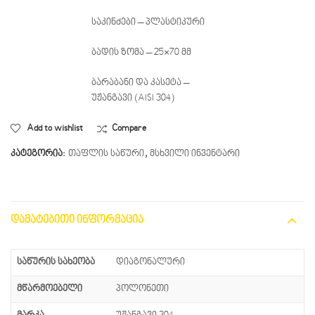
საკინძები – პლასტიკური
ბადის ზომა – 25×70 მმ
ბარაბანი და კასეტა –
უჟანგავი (AISI 304)
Add to wishlist
Compare
კატეგორია:
თაფლის საწური
,
მსხვილი ინვენტარი
ᲓᲐᲛᲐᲢᲔᲑᲘᲗᲘ ᲘᲜᲤᲝᲠᲛᲐᲪᲘᲐ
საწურის სახეობა
დიაგონალური
მწარმოებელი
პოლონეთი