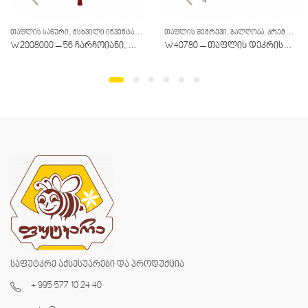
,
ᲗᲐᲤᲚᲘᲡ ᲨᲔᲛᲠᲔᲕᲘ, ᲒᲐᲚᲦᲝᲑᲐ, ᲙᲠᲔᲛᲘᲠᲔᲑᲐ, ᲤᲘᲚᲢᲐᲪᲘᲐ
ᲗᲐᲤᲚᲘᲡ ᲡᲐᲬᲣᲠᲘ
ᲛᲡᲮᲕᲘᲚᲘ ᲘᲜᲕᲔᲜᲢᲐᲠᲘ
W2008000 – 56 ჩარჩოიანი, რადიალური, ელქტრო 230ვ
W40780 – თაფლის დეკრისტალიზატორი
საფუტკრე აქსესუარები და პროდუქცია
+ 995 577 10 24 40