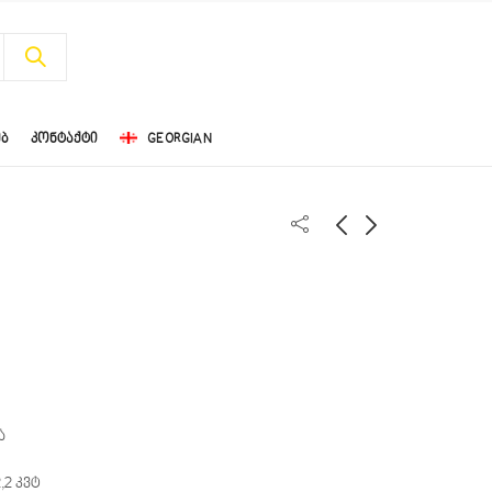
ᲔᲑ
ᲙᲝᲜᲢᲐᲥᲢᲘ
GEORGIAN
W4077 -
W20210GN
ცვილსადნობი
ორთქლის
გენერატორით
ა
,2 კვტ