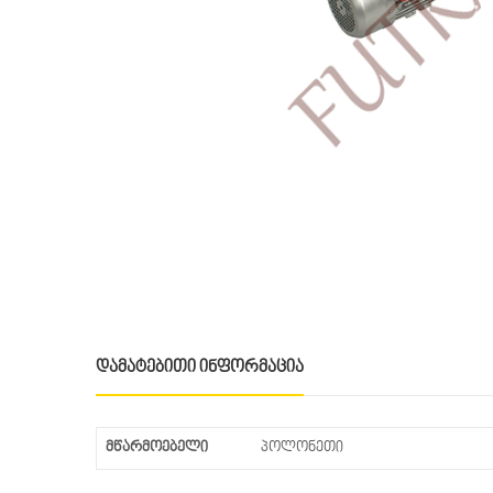
ᲓᲐᲛᲐᲢᲔᲑᲘᲗᲘ ᲘᲜᲤᲝᲠᲛᲐᲪᲘᲐ
მწარმოებელი
პოლონეთი