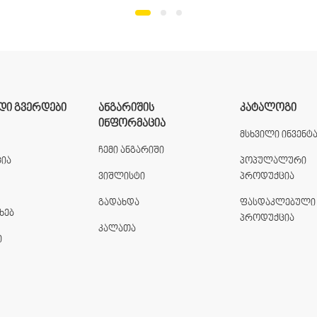
ᲓᲘ ᲒᲕᲔᲠᲓᲔᲑᲘ
ᲐᲜᲒᲐᲠᲘᲨᲘᲡ
ᲙᲐᲢᲐᲚᲝᲒᲘ
ᲘᲜᲤᲝᲠᲛᲐᲪᲘᲐ
მსხვილი ინვენტ
ჩემი ანგარიში
ია
პოპულალური
ვიშლისტი
პროდუქცია
გადახდა
ფასდაკლებული
ხებ
პროდუქცია
კალათა
ი