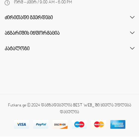
ორშ - კვირ / 9:00 AM - 6:00 PM
ᲫᲘᲠᲘᲗᲐᲓᲘ ᲒᲕᲔᲠᲓᲔᲑᲘ
ᲐᲜᲒᲐᲠᲘᲨᲘᲡ ᲘᲜᲤᲝᲠᲛᲐᲪᲘᲐ
ᲙᲐᲢᲐᲚᲝᲒᲘ
Futkara.ge © 2024 დამზადებულია
BEST WEB_ ში
ყველა უფლება
დაცულია