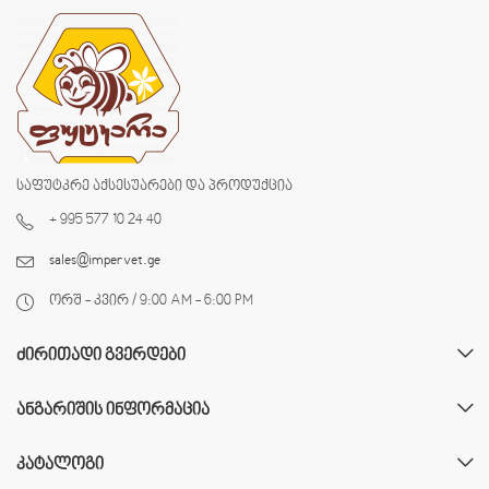
საფუტკრე აქსესუარები და პროდუქცია
+ 995 577 10 24 40
sales@impervet.ge
ორშ - კვირ / 9:00 AM - 6:00 PM
ᲫᲘᲠᲘᲗᲐᲓᲘ ᲒᲕᲔᲠᲓᲔᲑᲘ
ᲐᲜᲒᲐᲠᲘᲨᲘᲡ ᲘᲜᲤᲝᲠᲛᲐᲪᲘᲐ
ᲙᲐᲢᲐᲚᲝᲒᲘ