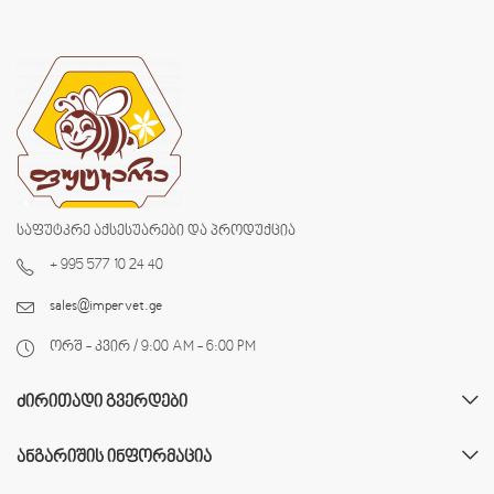
საფუტკრე აქსესუარები და პროდუქცია
+ 995 577 10 24 40
sales@impervet.ge
ორშ - კვირ / 9:00 AM - 6:00 PM
ᲫᲘᲠᲘᲗᲐᲓᲘ ᲒᲕᲔᲠᲓᲔᲑᲘ
ᲐᲜᲒᲐᲠᲘᲨᲘᲡ ᲘᲜᲤᲝᲠᲛᲐᲪᲘᲐ