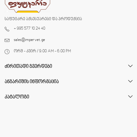
საფუტკრე აქსესუარები და პროდუქცია
+ 995 577 10 24 40
sales@impervet.ge
ორშ - კვირ / 9:00 AM - 6:00 PM
ᲫᲘᲠᲘᲗᲐᲓᲘ ᲒᲕᲔᲠᲓᲔᲑᲘ
ᲐᲜᲒᲐᲠᲘᲨᲘᲡ ᲘᲜᲤᲝᲠᲛᲐᲪᲘᲐ
ᲙᲐᲢᲐᲚᲝᲒᲘ