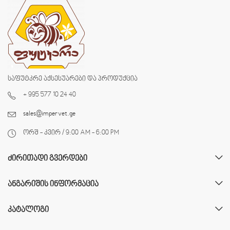
საფუტკრე აქსესუარები და პროდუქცია
+ 995 577 10 24 40
sales@impervet.ge
ორშ - კვირ / 9:00 AM - 6:00 PM
ᲫᲘᲠᲘᲗᲐᲓᲘ ᲒᲕᲔᲠᲓᲔᲑᲘ
ᲐᲜᲒᲐᲠᲘᲨᲘᲡ ᲘᲜᲤᲝᲠᲛᲐᲪᲘᲐ
ᲙᲐᲢᲐᲚᲝᲒᲘ