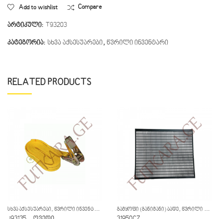
Add to wishlist
Compare
არტიკული:
T93203
კატეგორია:
სხვა აქსესუარები
,
წვრილი ინვენტარი
RELATED PRODUCTS
,
,
ᲡᲮᲕᲐ ᲐᲥᲡᲔᲡᲣᲐᲠᲔᲑᲘ
ᲬᲕᲠᲘᲚᲘ ᲘᲜᲕᲔᲜᲢᲐᲠᲘ
ᲒᲐᲛᲧᲝᲤᲘ (ᲒᲐᲜᲘᲛᲐᲜᲘ) ᲑᲐᲓᲔ
ᲬᲕᲠᲘᲚᲘ ᲘᲜᲕᲔᲜᲢᲐᲠᲘ
J93135 – ღვედი
31950CZ