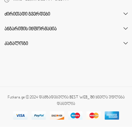
ᲫᲘᲠᲘᲗᲐᲓᲘ ᲒᲕᲔᲠᲓᲔᲑᲘ
ᲐᲜᲒᲐᲠᲘᲨᲘᲡ ᲘᲜᲤᲝᲠᲛᲐᲪᲘᲐ
ᲙᲐᲢᲐᲚᲝᲒᲘ
Futkara.ge © 2024 დამზადებულია
BEST WEB_ ში
ყველა უფლება
დაცულია