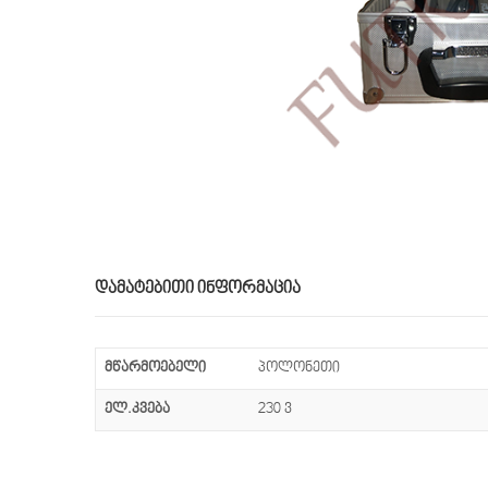
ᲓᲐᲛᲐᲢᲔᲑᲘᲗᲘ ᲘᲜᲤᲝᲠᲛᲐᲪᲘᲐ
მწარმოებელი
პოლონეთი
ელ.კვება
230 ვ