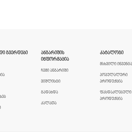
ᲓᲘ ᲒᲕᲔᲠᲓᲔᲑᲘ
ᲐᲜᲒᲐᲠᲘᲨᲘᲡ
ᲙᲐᲢᲐᲚᲝᲒᲘ
ᲘᲜᲤᲝᲠᲛᲐᲪᲘᲐ
მსხვილი ინვენტ
ჩემი ანგარიში
ია
პოპულალური
ვიშლისტი
პროდუქცია
გადახდა
ფასდაკლებული
ხებ
პროდუქცია
კალათა
ი