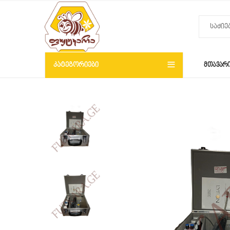
ᲙᲐᲢᲔᲒᲝᲠᲘᲔᲑᲘ
ᲛᲗᲐᲕᲐᲠ