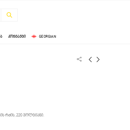
ᲔᲑ
ᲙᲝᲜᲢᲐᲥᲢᲘ
GEORGIAN
T93203
W204001Z
ის რძის, 220 ვოლტიანი.