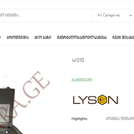
Ი
ᲞᲠᲝᲓᲣᲥᲪᲘᲐ
ᲑᲘᲝ ᲮᲐᲖᲘ
ᲛᲙᲣᲠᲜᲐᲚᲝᲑᲐ/ᲛᲝᲕᲚᲐ/ᲙᲕᲔᲑᲐ
ᲩᲕᲔᲜ ᲨᲔᲡᲐᲮ
W010
გაყიდვაში
Highlights:
პოპმპა ფუტკრ